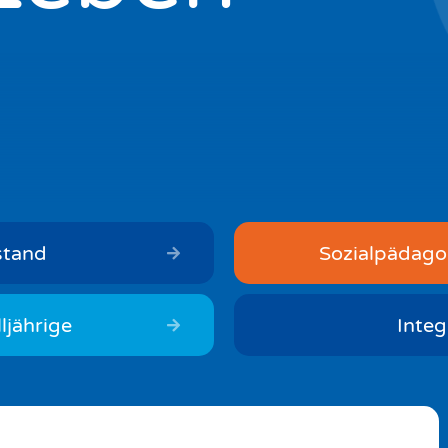
stand
Sozialpädagog
lljährige
Integ